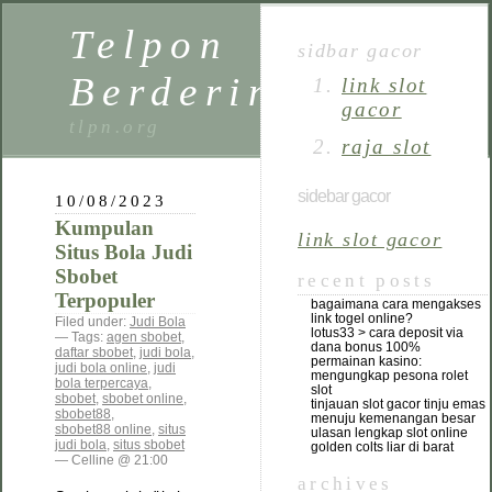
Telpon
sidbar gacor
Berdering
link slot
gacor
tlpn.org
raja slot
sidebar gacor
10/08/2023
Kumpulan
link slot gacor
Situs Bola Judi
Sbobet
recent posts
Terpopuler
bagaimana cara mengakses
link togel online?
Filed under:
Judi Bola
lotus33 > cara deposit via
— Tags:
agen sbobet
,
dana bonus 100%
daftar sbobet
,
judi bola
,
permainan kasino:
judi bola online
,
judi
mengungkap pesona rolet
bola terpercaya
,
slot
sbobet
,
sbobet online
,
tinjauan slot gacor tinju emas
sbobet88
,
menuju kemenangan besar
sbobet88 online
,
situs
ulasan lengkap slot online
judi bola
,
situs sbobet
golden colts liar di barat
— Celline @ 21:00
archives