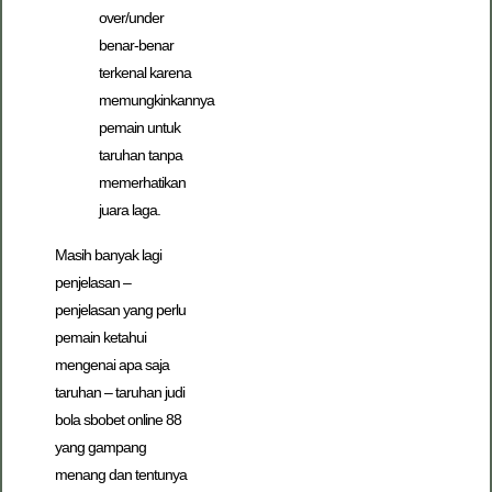
over/under
benar-benar
terkenal karena
memungkinkannya
pemain untuk
taruhan tanpa
memerhatikan
juara laga.
Masih banyak lagi
penjelasan –
penjelasan yang perlu
pemain ketahui
mengenai apa saja
taruhan – taruhan judi
bola sbobet online 88
yang gampang
menang dan tentunya