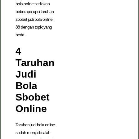
bola online sediakan
beberapa opsi taruhan
sbobet judi bola online
88 dengan topik yang
beda.
4
Taruhan
Judi
Bola
Sbobet
Online
Taruhan judi bola online
sudah menjadi salah