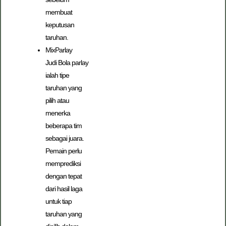
membuat
keputusan
taruhan.
MixParlay
Judi Bola parlay
ialah tipe
taruhan yang
pilih atau
menerka
beberapa tim
sebagai juara.
Pemain perlu
memprediksi
dengan tepat
dari hasil laga
untuk tiap
taruhan yang