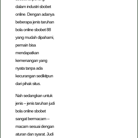
dalam industri sbobet
online. Dengan adanya
beberapa jenis taruhan
bola online sbobet 88
yang mudah dipahami,
pemain bisa
mendapatkan
kemenangan yang
nyata tanpa ada
kecurangan sedikitpun
dari pihak situs.
Nah sedangkan untuk
jenis – jenis taruhan judi
bola online sbobet
sangat bermacam –
macam sesuai dengan
aturan dan syarat. Judi