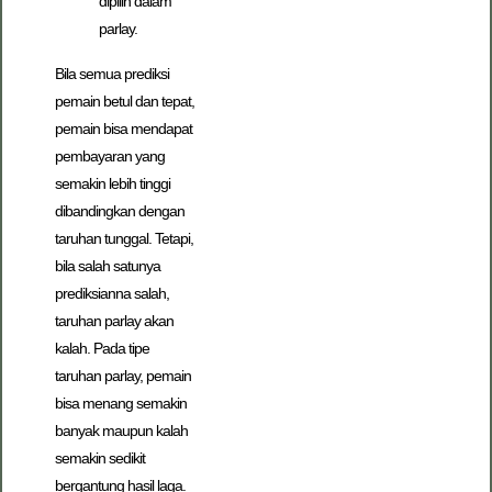
dipilih dalam
parlay.
Bila semua prediksi
pemain betul dan tepat,
pemain bisa mendapat
pembayaran yang
semakin lebih tinggi
dibandingkan dengan
taruhan tunggal. Tetapi,
bila salah satunya
prediksianna salah,
taruhan parlay akan
kalah. Pada tipe
taruhan parlay, pemain
bisa menang semakin
banyak maupun kalah
semakin sedikit
bergantung hasil laga.