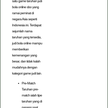
satu game taruhan judi
bola online sbo yang
ramai peminat di
negara Asia seperti
Indonesia ini. Terdapat
sejumlah nama
taruhan yang tersedia,
judi bola online mampu
memberikan
kemenangan yang
besar, dan tidak kalah
mudahnya dengan
kategori game judi lain.
Pre-Match
Taruhan pre-
match ialah tipe
taruhan yang di
pasang saat