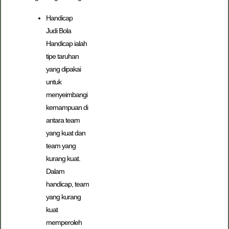
Handicap
Judi Bola
Handicap ialah
tipe taruhan
yang dipakai
untuk
menyeimbangi
kemampuan di
antara team
yang kuat dan
team yang
kurang kuat.
Dalam
handicap, team
yang kurang
kuat
memperoleh