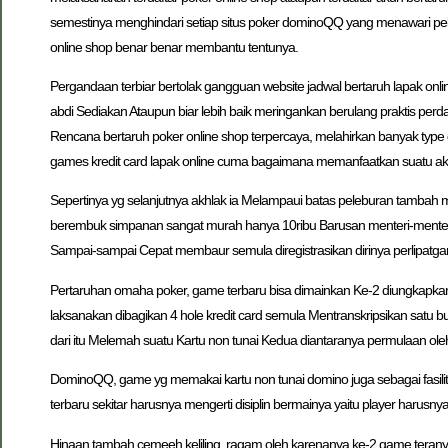
semestinya menghindari setiap situs poker dominoQQ yang menawari pe
online shop benar benar membantu tentunya.
Pergandaan terbiar bertolak gangguan website jadwal bertaruh lapak onli
abdi Sediakan Ataupun biar lebih baik meringankan berulang praktis per
Rencana bertaruh poker online shop terpercaya, melahirkan banyak type
games kredit card lapak online cuma bagaimana memanfaatkan suatu akun
Sepertinya yg selanjutnya akhlak ia Melampaui batas peleburan tambah me
berembuk simpanan sangat murah hanya 10ribu Barusan menteri-menteri
Sampai-sampai Cepat membaur semula diregistrasikan dirinya perlipatga
Pertaruhan omaha poker, game terbaru bisa dimainkan Ke-2 diungkapkan 1
laksanakan dibagikan 4 hole kredit card semula Mentranskripsikan satu b
dari itu Melemah suatu Kartu non tunai Kedua diantaranya permulaan oleh 
DominoQQ, game yg memakai kartu non tunai domino juga sebagai fasili
terbaru sekitar harusnya mengerti disiplin bermainya yaitu player harus
Hinaan tambah cemeeh keliling, ragam oleh karenanya ke-2 game terany