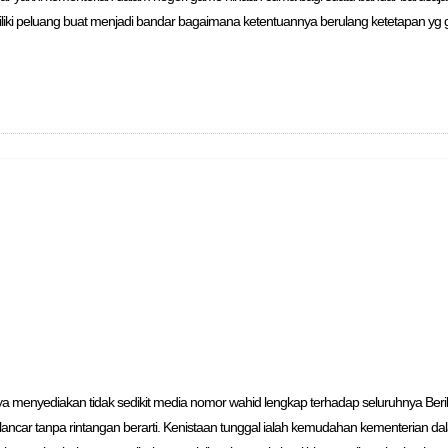
iki peluang buat menjadi bandar bagaimana ketentuannya berulang ketetapan yg 
nya menyediakan tidak sedikit media nomor wahid lengkap terhadap seluruhnya B
car tanpa rintangan berarti. Kenistaan tunggal ialah kemudahan kementerian dala