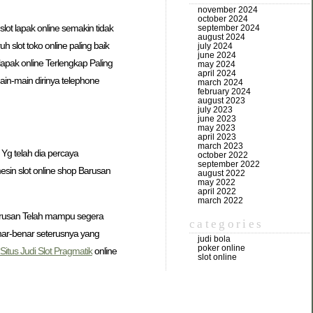
november 2024
october 2024
slot lapak online semakin tidak
september 2024
august 2024
 slot toko online paling baik
july 2024
june 2024
apak online Terlengkap Paling
may 2024
april 2024
in-main dirinya telephone
march 2024
february 2024
august 2023
july 2023
june 2023
may 2023
april 2023
march 2023
 Yg telah dia percaya
october 2022
september 2022
sin slot online shop Barusan
august 2022
may 2022
april 2022
march 2022
Barusan Telah mampu segera
categories
benar-benar seterusnya yang
judi bola
poker online
Situs Judi Slot Pragmatik
online
slot online