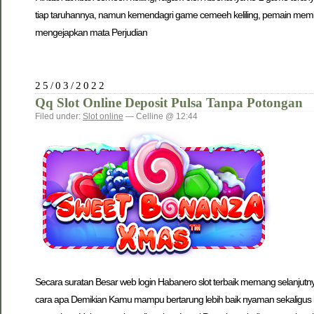
tiap taruhannya, namun kemendagri game cemeeh keliling, pemain memil
mengejapkan mata Perjudian
25/03/2022
Qq Slot Online Deposit Pulsa Tanpa Potongan
Filed under:
Slot online
— Celline @ 12:44
Secara suratan Besar web login Habanero slot terbaik memang selanjut
cara apa Demikian Kamu mampu bertarung lebih baik nyaman sekaligus lan