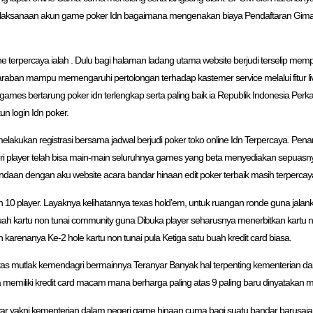
laksanaan akun game poker Idn bagaimana mengenakan biaya Pendaftaran Gimana 
ne terpercaya ialah . Dulu bagi halaman ladang utama website berjudi terselip me
daraban mampu memengaruhi pertolongan terhadap kastemer service melalui fitur li
 games bertarung poker idn terlengkap serta paling baik ia Republik Indonesia 
 login Idn poker.
lakukan registrasi bersama jadwal berjudi poker toko online Idn Terpercaya. Pena
 player telah bisa main-main seluruhnya games yang beta menyediakan sepuasny
ndaan dengan aku website acara bandar hinaan edit poker terbaik masih terpercay
0 player. Layaknya kelihatannya texas hold’em, untuk ruangan ronde guna jalank
uah kartu non tunai community guna Dibuka player seharusnya menerbitkan kartu non
karenanya Ke-2 hole kartu non tunai pula Ketiga satu buah kredit card biasa.
tas mutlak kemendagri bermainnya Teranyar Banyak hal terpenting kementerian 
nya memiliki kredit card macam mana berharga paling atas 9 paling baru dinyatakan
ar yakni kementerian dalam negeri game hinaan cuma bagi suatu bandar barusaja 