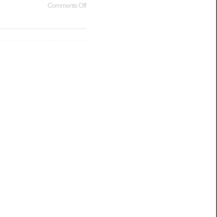
Comments Off