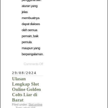
aturan yang
jelas
membuatnya
dapat diakses
oleh semua
pemain, baik
pemula
maupun yang
berpengalaman.
Comments Off
29/08/2024
Ulasan
Lengkap Slot
Online Golden
Colts Liar di
Barat
Filed under:
Slot online
— Tags:
akun slot