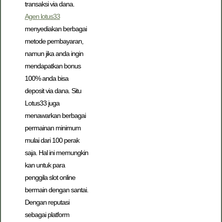
transaksi via dana.
Agen lotus33
menyediakan berbagai
metode pembayaran,
namun jika anda ingin
mendapatkan bonus
100% anda bisa
deposit via dana. Situ
Lotus33 juga
menawarkan berbagai
permainan minimum
mulai dari 100 perak
saja. Hal ini memungkin
kan untuk para
penggila slot online
bermain dengan santai.
Dengan reputasi
sebagai platform