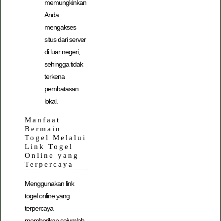
memungkinkan
Anda
mengakses
situs dari server
di luar negeri,
sehingga tidak
terkena
pembatasan
lokal.
Manfaat
Bermain
Togel Melalui
Link Togel
Online yang
Terpercaya
Menggunakan link
togel online yang
terpercaya
memberikan sejumlah