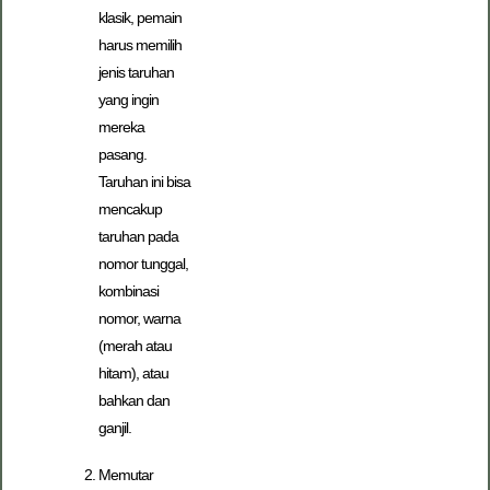
klasik, pemain
harus memilih
jenis taruhan
yang ingin
mereka
pasang.
Taruhan ini bisa
mencakup
taruhan pada
nomor tunggal,
kombinasi
nomor, warna
(merah atau
hitam), atau
bahkan dan
ganjil.
Memutar