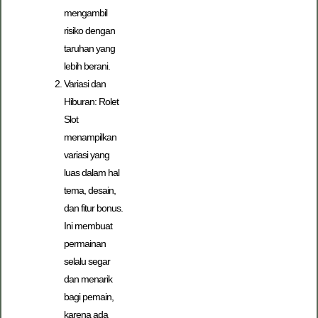
mengambil
risiko dengan
taruhan yang
lebih berani.
Variasi dan
Hiburan: Rolet
Slot
menampilkan
variasi yang
luas dalam hal
tema, desain,
dan fitur bonus.
Ini membuat
permainan
selalu segar
dan menarik
bagi pemain,
karena ada