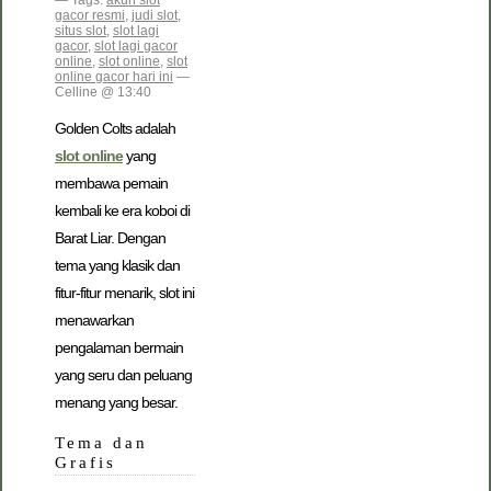
gacor resmi
,
judi slot
,
situs slot
,
slot lagi
gacor
,
slot lagi gacor
online
,
slot online
,
slot
online gacor hari ini
—
Celline @ 13:40
Golden Colts adalah
slot online
yang
membawa pemain
kembali ke era koboi di
Barat Liar. Dengan
tema yang klasik dan
fitur-fitur menarik, slot ini
menawarkan
pengalaman bermain
yang seru dan peluang
menang yang besar.
Tema dan
Grafis