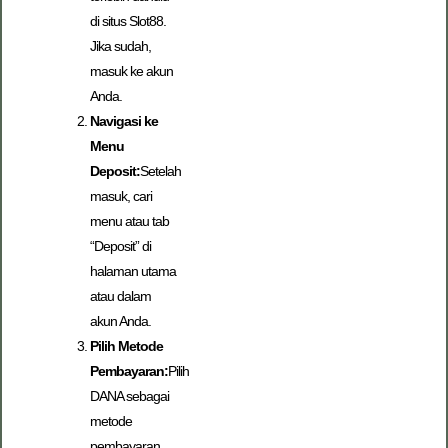
di situs Slot88.
Jika sudah,
masuk ke akun
Anda.
Navigasi ke
Menu
Deposit:
Setelah
masuk, cari
menu atau tab
“Deposit” di
halaman utama
atau dalam
akun Anda.
Pilih Metode
Pembayaran:
Pilih
DANA sebagai
metode
pembayaran