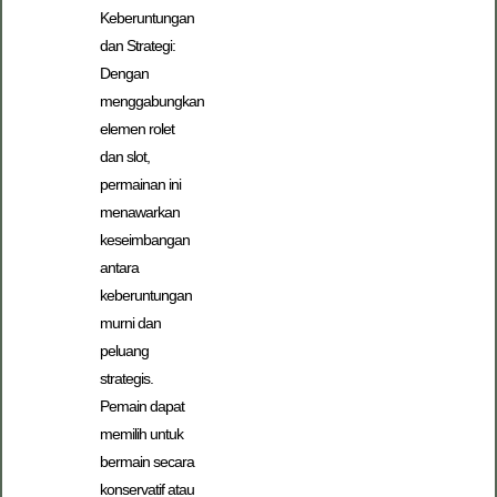
Keberuntungan
dan Strategi:
Dengan
menggabungkan
elemen rolet
dan slot,
permainan ini
menawarkan
keseimbangan
antara
keberuntungan
murni dan
peluang
strategis.
Pemain dapat
memilih untuk
bermain secara
konservatif atau