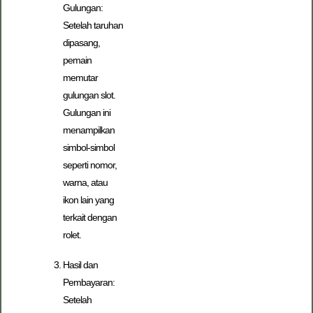
Gulungan:
Setelah taruhan
dipasang,
pemain
memutar
gulungan slot.
Gulungan ini
menampilkan
simbol-simbol
seperti nomor,
warna, atau
ikon lain yang
terkait dengan
rolet.
Hasil dan
Pembayaran:
Setelah