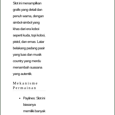
Slot ini menampilkan
grafis yang detail dan
penuh warna, dengan
simbol-simbol yang
khas dari era koboi
seperti kuda, topi koboi,
pistol, dan emas. Latar
belakang padang pasir
yang luas dan musik
country yang merdu
menambah suasana
yang autentik.
Mekanisme
Permainan
Paylines: Slot ini
biasanya
memiliki banyak