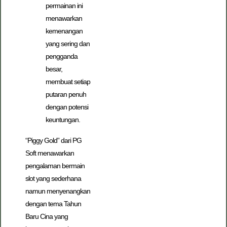
permainan ini
menawarkan
kemenangan
yang sering dan
pengganda
besar,
membuat setiap
putaran penuh
dengan potensi
keuntungan.
“Piggy Gold” dari PG
Soft menawarkan
pengalaman bermain
slot yang sederhana
namun menyenangkan
dengan tema Tahun
Baru Cina yang