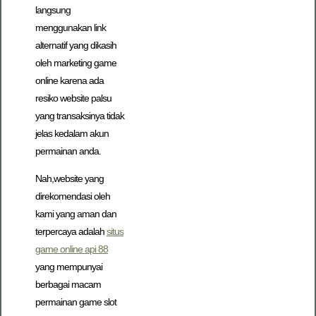
langsung
menggunakan link
alternatif yang dikasih
oleh marketing game
online karena ada
resiko website palsu
yang transaksinya tidak
jelas kedalam akun
permainan anda.
Nah,website yang
direkomendasi oleh
kami yang aman dan
terpercaya adalah
situs
game online api 88
yang mempunyai
berbagai macam
permainan game slot