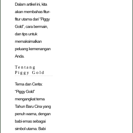
Dalam artikel ini, kita
akan membahas fitur-
fitur utama dari “Piggy
Gold”, cara bermain,
dan tips untuk
memaksimalkan
peluang kemenangan
Anda.
Tentang
Piggy Gold
Tema dan Cerita:
“Piggy Gold”
mengangkat tema
Tahun Baru Cina yang
penuh warna, dengan
babi emas sebagai
simbol utama. Babi