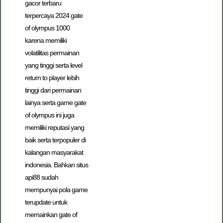
gacor terbaru
terpercaya 2024 gate
of olympus 1000
karena memiliki
volatilitas permainan
yang tinggi serta level
return to player lebih
tinggi dari permainan
lainya serta game gate
of olympus ini juga
memiliki reputasi yang
baik serta terpopuler di
kalangan masyarakat
indonesia. Bahkan situs
api88 sudah
mempunyai pola game
terupdate untuk
memainkan gate of