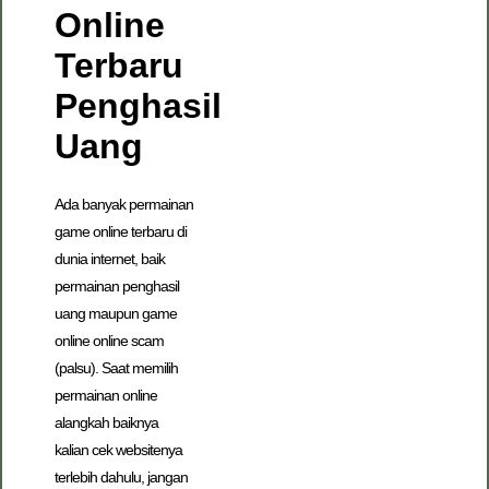
Online
Terbaru
Penghasil
Uang
Ada banyak permainan
game online terbaru di
dunia internet, baik
permainan penghasil
uang maupun game
online online scam
(palsu). Saat memilih
permainan online
alangkah baiknya
kalian cek websitenya
terlebih dahulu, jangan