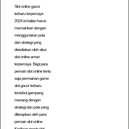
Slot online gacor
terbaru terpercaya
2024 ini kalian harus
memainkan dengan
menggunakan pola
dan strategi yang
disediakan oleh situs
slot online aman
terpercaya. Bagi para
pemain slot online tentu
saja permainan game
slot gacor terbaru
tersebut gampang
menang dengan
strategi dan pola yang
diterapkan oleh para
pemain slot online.
Kegilaan mesin slot