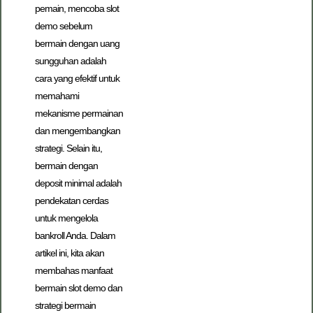
pemain, mencoba slot
demo sebelum
bermain dengan uang
sungguhan adalah
cara yang efektif untuk
memahami
mekanisme permainan
dan mengembangkan
strategi. Selain itu,
bermain dengan
deposit minimal adalah
pendekatan cerdas
untuk mengelola
bankroll Anda. Dalam
artikel ini, kita akan
membahas manfaat
bermain slot demo dan
strategi bermain