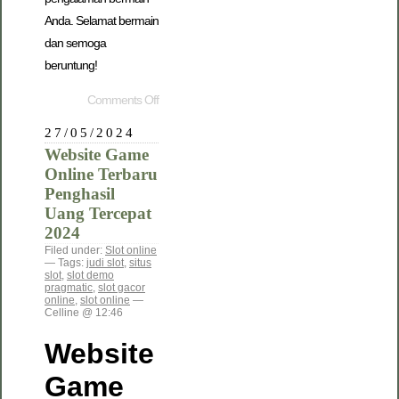
Anda. Selamat bermain
dan semoga
beruntung!
Comments Off
27/05/2024
Website Game
Online Terbaru
Penghasil
Uang Tercepat
2024
Filed under:
Slot online
— Tags:
judi slot
,
situs
slot
,
slot demo
pragmatic
,
slot gacor
online
,
slot online
—
Celline @ 12:46
Website
Game