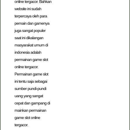
online tergacor. Bahkan
website ini sudah
terpercaya oleh para
pemain dan gamenya
juga sangat populer
saat ini dikalangan
masyarakat umum di
indonesia adalah
permainan game slot
online tergacor.
Permainan game slot
ini tentu saja sebagai
sumber pundi-pundi
uang yang sangat
cepat dan gampang di
mainkan permainan
game slot online
tergacor.